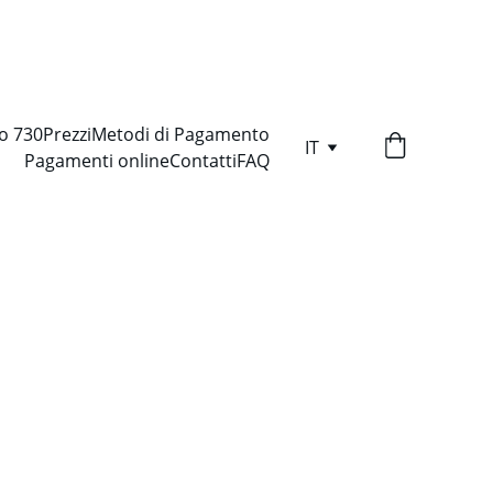
I DA 30€/MESE
o 730
Prezzi
Metodi di Pagamento
IT
Pagamenti online
Contatti
FAQ