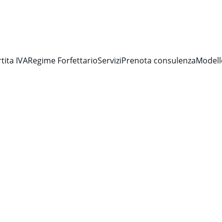
TA ONLINE PER FORFETTAR
tita IVA
Regime Forfettario
Servizi
Prenota consulenza
Modell