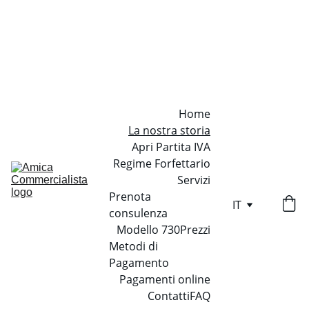
COMMERCIALISTA ONLINE 
PER FORFETTARI DA 
30€/MESE
Home
La nostra storia
Apri Partita IVA
Regime Forfettario
Servizi
Prenota 
IT
consulenza
Modello 730
Prezzi
Metodi di 
Pagamento
Pagamenti online
Contatti
FAQ